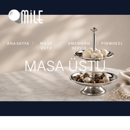
ANASAYFA
/
MASA
/
AMERIKAN
/
PINWHEEL
ÜSTÜ
SERVIS
MASA ÜSTÜ