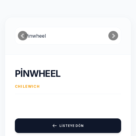
PINWHEEL
CHILEWICH
LİSTEYE DÖN