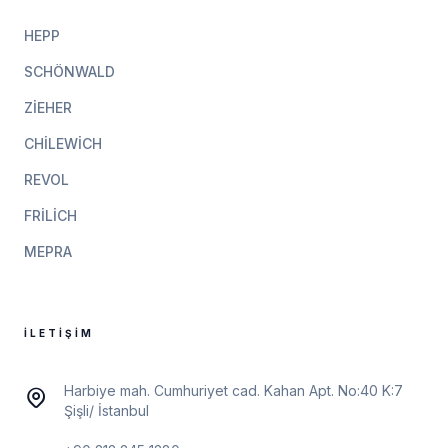
HEPP
SCHÖNWALD
ZIEHER
CHILEWICH
REVOL
FRILICH
MEPRA
İLETIŞIM
Harbiye mah. Cumhuriyet cad. Kahan Apt. No:40 K:7
Şişli/ İstanbul