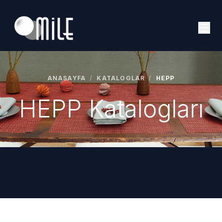
ANASAYFA
/
KATALOGLAR
/
HEPP
HEPP Katalogları