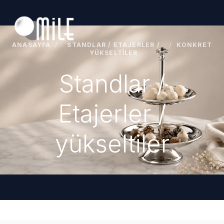
ANASAYFA
/
STANDLAR / ETAJERLER /
/
KONKRET
YÜKSELTILER
Standlar /
Etajerler /
yükseltiler