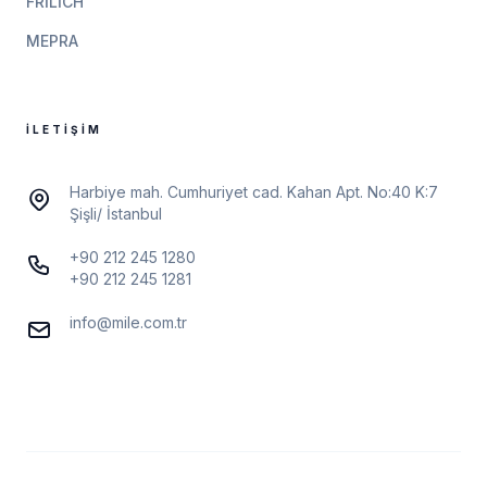
FRILICH
MEPRA
İLETIŞIM
Harbiye mah. Cumhuriyet cad. Kahan Apt. No:40 K:7
Şişli/ İstanbul
+90 212 245 1280
+90 212 245 1281
info@mile.com.tr