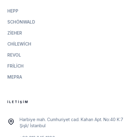
HEPP
SCHÖNWALD
ZIEHER
CHILEWICH
REVOL
FRILICH
MEPRA
İLETIŞIM
Harbiye mah. Cumhuriyet cad. Kahan Apt. No:40 K:7
Şişli/ İstanbul