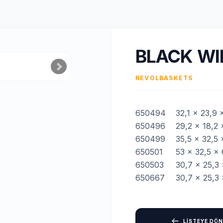
BLACK WI
REVOL
BASKETS
650494
32,1 x 23,9 
650496
29,2 x 18,2 
650499
35,5 x 32,5 
650501
53 x 32,5 x 
650503
30,7 x 25,3 
650667
30,7 x 25,3 
LİSTEYE DÖN