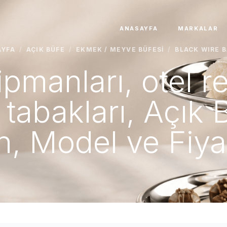
ANASAYFA
MARKALAR
AYFA
/
AÇIK BÜFE
/
EKMEK / MEYVE BÜFESI
/
BLACK WIRE 
pmanları, otel r
tabakları, Açık 
h, Model ve Fiyat