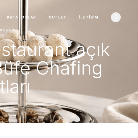
KATALOGLAR
OUTLET
İLETIŞIM
BASKET
estaurant açık
Büfe Chafing
ları