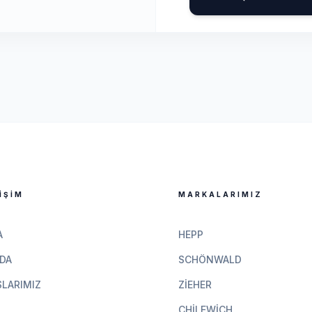
IŞIM
MARKALARIMIZ
A
HEPP
DA
SCHÖNWALD
LARIMIZ
ZIEHER
CHILEWICH