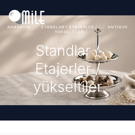
ANASAYFA
/
STANDLAR / ETAJERLER /
/
ANTIQUE
YÜKSELTILER
Standlar /
Etajerler /
yükseltiler